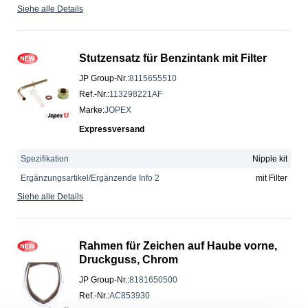
Siehe alle Details
Stutzensatz für Benzintank mit Filter
JP Group-Nr.
:
8115655510
Ref.-Nr.
:
113298221AF
Marke
:
JOPEX
Expressversand
Spezifikation
Nipple kit
Ergänzungsartikel/Ergänzende Info 2
mit Filter
Siehe alle Details
Rahmen für Zeichen auf Haube vorne,
Druckguss, Chrom
JP Group-Nr.
:
8181650500
Ref.-Nr.
:
AC853930