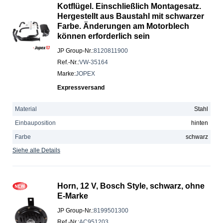
Kotflügel. Einschließlich Montagesatz.
Hergestellt aus Baustahl mit schwarzer
Farbe. Änderungen am Motorblech
können erforderlich sein
JP Group-Nr.
:
8120811900
Ref.-Nr.
:
VW-35164
Marke
:
JOPEX
Expressversand
Material
Stahl
Einbauposition
hinten
Farbe
schwarz
Siehe alle Details
Horn, 12 V, Bosch Style, schwarz, ohne
E-Marke
JP Group-Nr.
:
8199501300
Ref.-Nr.
:
AC951203