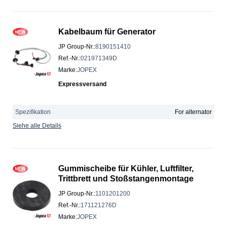
Kabelbaum für Generator
JP Group-Nr.
:
8190151410
Ref.-Nr.
:
021971349D
Marke
:
JOPEX
Expressversand
Spezifikation
For alternator
Siehe alle Details
Gummischeibe für Kühler, Luftfilter,
Trittbrett und Stoßstangenmontage
JP Group-Nr.
:
1101201200
Ref.-Nr.
:
171121276D
Marke
:
JOPEX