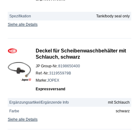
Spezifikation
Tank/body seal only
Siehe alle Details
Deckel für Scheibenwaschbehälter mit
Schlauch, schwarz
JP Group-Nr.
:
8198650400
Ref.-Nr.
:
311955979B
Marke
:
JOPEX
Expressversand
Ergänzungsartikel/Ergänzende Info
mit Schlauch
Farbe
schwarz
Siehe alle Details