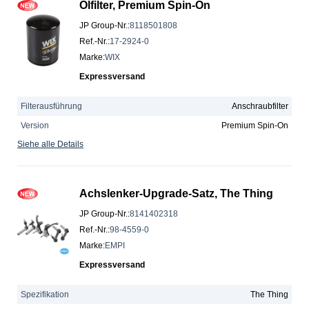
Ölfilter, Premium Spin-On
JP Group-Nr.
:
8118501808
Ref.-Nr.
:
17-2924-0
Marke
:
WIX
Expressversand
Filterausführung
Anschraubfilter
Version
Premium Spin-On
Siehe alle Details
Achslenker-Upgrade-Satz, The Thing
JP Group-Nr.
:
8141402318
Ref.-Nr.
:
98-4559-0
Marke
:
EMPI
Expressversand
Spezifikation
The Thing