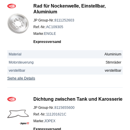
Rad für Nockenwelle, Einstellbar,
Aluminium
JP Group-Nr.
:
8111252603
Ref.-Nr.
:
AC109305
Marke
:
ENGLE
Expressversand
Material
Aluminium
Motorsteuerung
Stirnräder
verstellbar
verstellbar
Siehe alle Details
Dichtung zwischen Tank und Karosserie
JP Group-Nr.
:
8115655600
Ref.-Nr.
:
111201621C
Marke
:
JOPEX
Expressversand