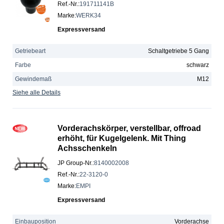
Ref.-Nr.
:
191711141B
Marke
:
WERK34
Expressversand
Getriebeart
Schaltgetriebe 5 Gang
Farbe
schwarz
Gewindemaß
M12
Siehe alle Details
Vorderachskörper, verstellbar, offroad
erhöht, für Kugelgelenk. Mit Thing
Achsschenkeln
JP Group-Nr.
:
8140002008
Ref.-Nr.
:
22-3120-0
Marke
:
EMPI
Expressversand
Einbauposition
Vorderachse