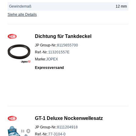
Gewindemaß
12 mm
Siehe alle Details
Dichtung für Tankdeckel
JP Group-Nr.
:
8115655700
Ref.-Nr.
:
113201557E
Marke
:
JOPEX
Expressversand
GT-1 Deluxe Nockenwellesatz
JP Group-Nr.
:
8111204918
Ref.-Nr.
:
77-3104-0