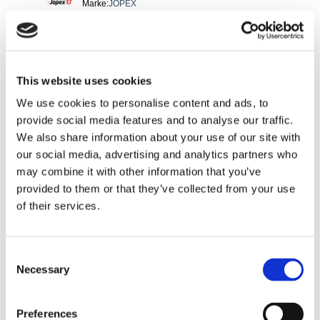
Marke
:
JOPEX
Expressversand
Spezifikation
Base plate
Siehe alle Details
This website uses cookies
We use cookies to personalise content and ads, to
provide social media features and to analyse our traffic.
Schriftzug "Karmann" für Seite. Heavy
We also share information about your use of our site with
Duty Druckgussversion
our social media, advertising and analytics partners who
JP Group-Nr.
:
8181603200
may combine it with other information that you’ve
Ref.-Nr.
:
AC853922
provided to them or that they’ve collected from your use
Marke
:
JOPEX
of their services.
Expressversand
Spezifikation
Karmann
Consent
Siehe alle Details
Necessary
Selection
Preferences