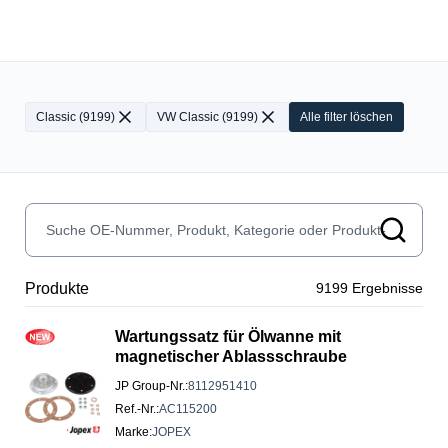
Classic
(
9199
)
VW Classic
(
9199
)
Alle filter löschen
Produkte
9199
Ergebnisse
Wartungssatz für Ölwanne mit
magnetischer Ablassschraube
JP Group-Nr.
:
8112951410
Ref.-Nr.
:
AC115200
Marke
:
JOPEX