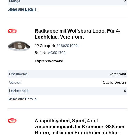
Menge
2
Siehe alle Details
Radkappe mit Wolfsburg Logo. Für 4-
Lochfelge. Verchromt
JP Group-Nr.
:
8160201900
Ref.-Nr.
:
AC601766
Expressversand
Oberfläche
verchromt
Version
Castle Design
Lochanzahl
4
Siehe alle Details
Auspuffsystem, Sport, 4 in 1
zusammengesetzter Krümmer, Ø38 mm
Rohre, mit einem Endrohr im rechten