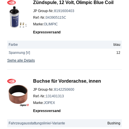
Zündspule, 12 Volt, Olimpic Blue Coil
JP Group-Nr.
:
8191600403
Ref.-Nr.
:
043905115C
Marke
:
OLIMPIC
Expressversand
Farbe
blau
Spannung [V]
12
Siehe alle Details
Buchse für Vorderachse, innen
JP Group-Nr.
:
8142250600
Ref.-Nr.
:
131401313
Marke
:
JOPEX
Expressversand
Fahrzeugausstattungslinie/-Variante
Bushing