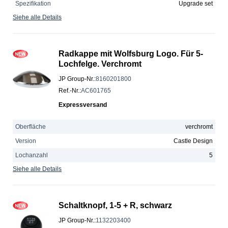
Spezifikation
Upgrade set
Siehe alle Details
Radkappe mit Wolfsburg Logo. Für 5-
Lochfelge. Verchromt
JP Group-Nr.
:
8160201800
Ref.-Nr.
:
AC601765
Expressversand
Oberfläche
verchromt
Version
Castle Design
Lochanzahl
5
Siehe alle Details
Schaltknopf, 1-5 + R, schwarz
JP Group-Nr.
:
1132203400