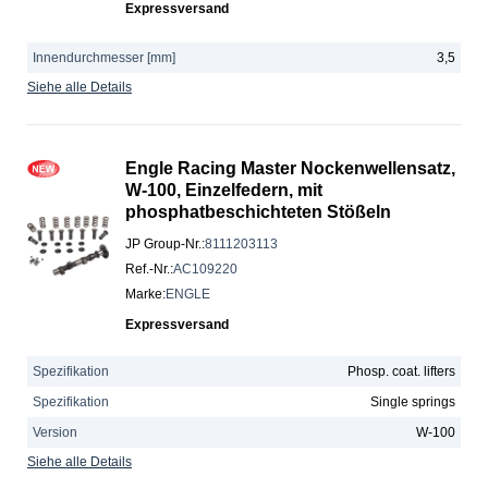
Expressversand
Innendurchmesser [mm]
3,5
Siehe alle Details
Engle Racing Master Nockenwellensatz,
W-100, Einzelfedern, mit
phosphatbeschichteten Stößeln
JP Group-Nr.
:
8111203113
Ref.-Nr.
:
AC109220
Marke
:
ENGLE
Expressversand
Spezifikation
Phosp. coat. lifters
Spezifikation
Single springs
Version
W-100
Siehe alle Details