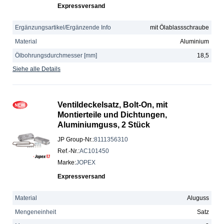
Expressversand
Ergänzungsartikel/Ergänzende Info
mit Ölablassschraube
Material
Aluminium
Ölbohrungsdurchmesser [mm]
18,5
Siehe alle Details
Ventildeckelsatz, Bolt-On, mit
Montierteile und Dichtungen,
Aluminiumguss, 2 Stück
JP Group-Nr.
:
8111356310
Ref.-Nr.
:
AC101450
Marke
:
JOPEX
Expressversand
Material
Aluguss
Mengeneinheit
Satz