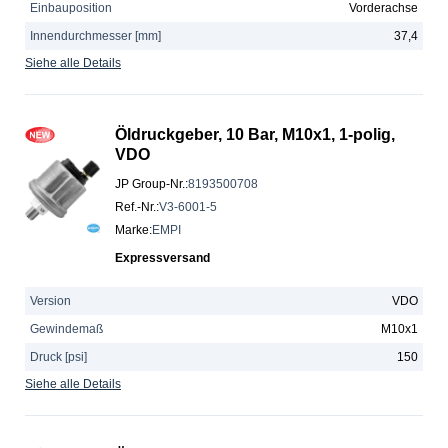
Einbauposition
Vorderachse
Innendurchmesser [mm]
37,4
Siehe alle Details
Öldruckgeber, 10 Bar, M10x1, 1-polig,
VDO
JP Group-Nr.
:
8193500708
Ref.-Nr.
:
V3-6001-5
Marke
:
EMPI
Expressversand
Version
VDO
Gewindemaß
M10x1
Druck [psi]
150
Siehe alle Details