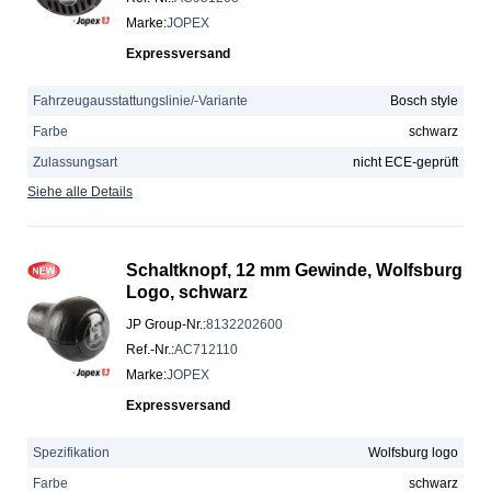
Marke
:
JOPEX
Expressversand
Fahrzeugausstattungslinie/-Variante
Bosch style
Farbe
schwarz
Zulassungsart
nicht ECE-geprüft
Siehe alle Details
Schaltknopf, 12 mm Gewinde, Wolfsburg
Logo, schwarz
JP Group-Nr.
:
8132202600
Ref.-Nr.
:
AC712110
Marke
:
JOPEX
Expressversand
Spezifikation
Wolfsburg logo
Farbe
schwarz