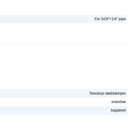
For 3/16"+1/4" pipe
Teleskop-støddæmper
enkeltrør
bagaksel