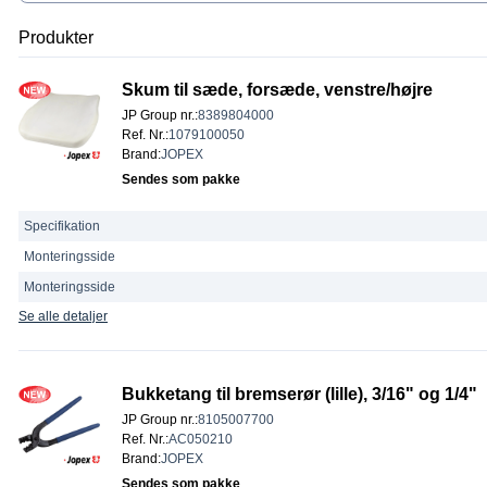
Produkter
Skum til sæde, forsæde, venstre/højre
JP Group nr.
:
8389804000
Ref. Nr.
:
1079100050
Brand
:
JOPEX
Sendes som pakke
Specifikation
Monteringsside
Monteringsside
Se alle detaljer
Bukketang til bremserør (lille), 3/16" og 1/4"
JP Group nr.
:
8105007700
Ref. Nr.
:
AC050210
Brand
:
JOPEX
Sendes som pakke