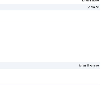
foran til højre
A-stolpe
foran til venstre