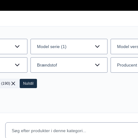
Model serie (1)
Model ver
Brændstof
Producent
)
(
190
)
Nulstil