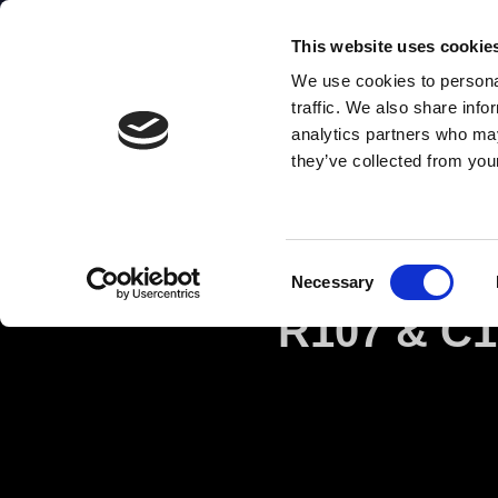
Danish quality products
This website uses cookie
We use cookies to personal
abc
123
traffic. We also share info
analytics partners who may
they’ve collected from your
Consent
Necessary
Selection
R107 & C1