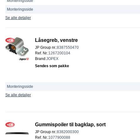
Monteringsside
Monteringsside
Se alle detaljer
Låsegreb, venstre
JP Group nr.
:
8387550470
Ref. Nr.
:
1267200104
Brand
:
JOPEX
Sendes som pakke
Monteringsside
Se alle detaljer
Gummispoiler til bagklap, sort
JP Group nr.
:
8382000300
Ref. Nr.
:
1077900088