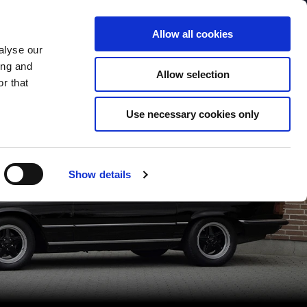
Contact
Company
Login
Allow all cookies
alyse our
Cars
Contemporary Cars
New Parts
Websh
ing and
Allow selection
r that
Use necessary cookies only
Show details