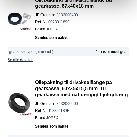
gearkasse, 67x40x18 mm
JP Group nr.
:
8132000400
Ref. Nr.
:
002301189C
Brand
:
JOPEX
Sendes som pakke
gearkassetype, (man./aut.)
4-trins manuel gear
Se alle detaljer
Oliepakning til drivakselflange på
gearkasse, 60x35x15,5 mm. Til
gearkasse med uafhængigt hjulophæng
JP Group nr.
:
8132000500
Ref. Nr.
:
113301189F
Brand
:
JOPEX
Sendes som pakke