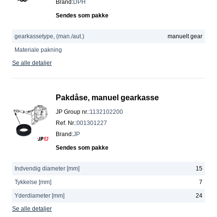
Brand
:
DPH
Sendes som pakke
gearkassetype, (man./aut.)
manuelt gear
Materiale pakning
Se alle detaljer
Pakdåse, manuel gearkasse
JP Group nr.
:
1132102200
Ref. Nr.
:
001301227
Brand
:
JP
Sendes som pakke
Indvendig diameter [mm]
15
Tykkelse [mm]
7
Yderdiameter [mm]
24
Se alle detaljer