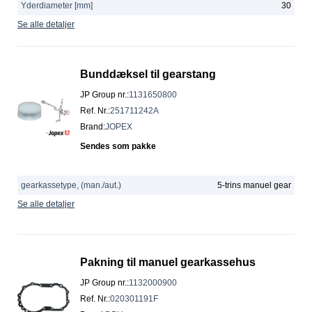
Yderdiameter [mm]
30
Se alle detaljer
Bunddæksel til gearstang
JP Group nr.
:
1131650800
Ref. Nr.
:
251711242A
Brand
:
JOPEX
Sendes som pakke
gearkassetype, (man./aut.)
5-trins manuel gear
Se alle detaljer
Pakning til manuel gearkassehus
JP Group nr.
:
1132000900
Ref. Nr.
:
020301191F