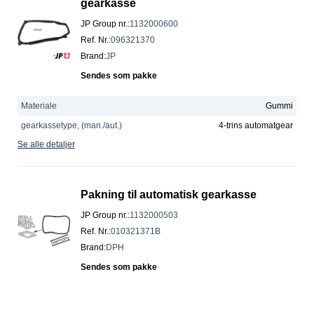
gearkasse
JP Group nr.
:
1132000600
Ref. Nr.
:
096321370
Brand
:
JP
Sendes som pakke
Materiale
Gummi
gearkassetype, (man./aut.)
4-trins automatgear
Se alle detaljer
Pakning til automatisk gearkasse
JP Group nr.
:
1132000503
Ref. Nr.
:
010321371B
Brand
:
DPH
Sendes som pakke