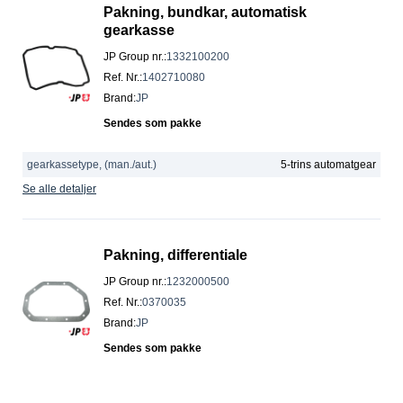
Pakning, bundkar, automatisk
gearkasse
JP Group nr.
:
1332100200
Ref. Nr.
:
1402710080
Brand
:
JP
Sendes som pakke
gearkassetype, (man./aut.)
5-trins automatgear
Se alle detaljer
Pakning, differentiale
JP Group nr.
:
1232000500
Ref. Nr.
:
0370035
Brand
:
JP
Sendes som pakke