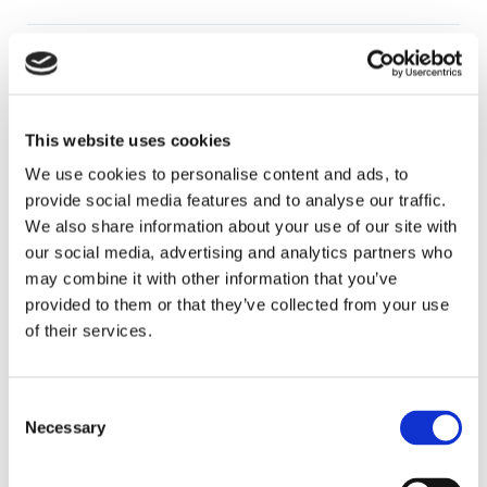
Pakning, bundkar, automatisk
gearkasse
JP Group nr.
:
1132000400
This website uses cookies
Ref. Nr.
:
01V321371
Brand
:
JP
We use cookies to personalise content and ads, to
provide social media features and to analyse our traffic.
Sendes som pakke
We also share information about your use of our site with
Materiale
Papir
our social media, advertising and analytics partners who
may combine it with other information that you’ve
gearkassetype, (man./aut.)
5-trins automatgear
provided to them or that they’ve collected from your use
Se alle detaljer
of their services.
Pakning til manuel gearkasse, bag
Consent
JP Group nr.
:
1132001100
Necessary
Selection
Ref. Nr.
:
091301191
Brand
:
JOPEX