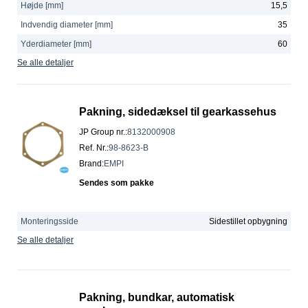
Højde [mm]
15,5
Indvendig diameter [mm]
35
Yderdiameter [mm]
60
Se alle detaljer
Pakning, sidedæksel til gearkassehus
JP Group nr.
:
8132000908
Ref. Nr.
:
98-8623-B
Brand
:
EMPI
Sendes som pakke
Monteringsside
Sidestillet opbygning
Se alle detaljer
Pakning, bundkar, automatisk