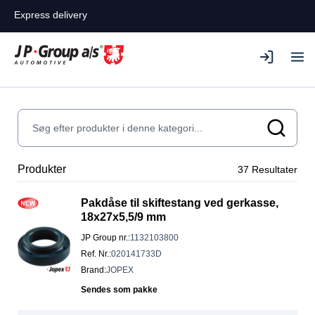
Express delivery
Produkter
37
Resultater
Pakdåse til skiftestang ved gerkasse,
18x27x5,5/9 mm
JP Group nr.
:
1132103800
Ref. Nr.
:
020141733D
Brand
:
JOPEX
Sendes som pakke