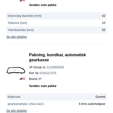
Sendes som pakke
Indvendig diameter [mm]
42
Tykkelse [mm]
10
Yderdiameter [mm]
55
Se alle detaljer
Pakning, bundkar, automatisk
gearkasse
JP Group nr.
:
1132000300
Ref. Nr.
:
01N321370
Brand
:
JP
Sendes som pakke
Materiale
Gummi
gearkassetype, (man./aut.)
4-trins automatgear
Se alle detaljer