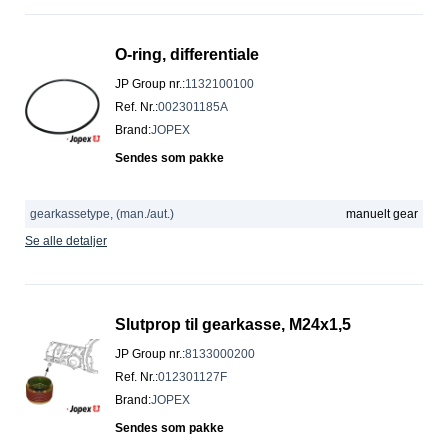
O-ring, differentiale
JP Group nr.
:
1132100100
Ref. Nr.
:
002301185A
Brand
:
JOPEX
Sendes som pakke
gearkassetype, (man./aut.)
manuelt gear
Se alle detaljer
Slutprop til gearkasse, M24x1,5
JP Group nr.
:
8133000200
Ref. Nr.
:
012301127F
Brand
:
JOPEX
Sendes som pakke