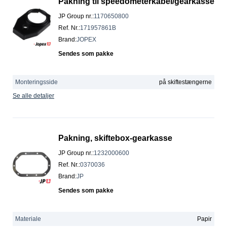
Pakning til speedometerkabel/gearkasse
JP Group nr.
:
1170650800
Ref. Nr.
:
171957861B
Brand
:
JOPEX
Sendes som pakke
Monteringsside
på skiftestængerne
Se alle detaljer
Pakning, skiftebox-gearkasse
JP Group nr.
:
1232000600
Ref. Nr.
:
0370036
Brand
:
JP
Sendes som pakke
Materiale
Papir