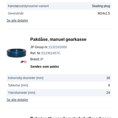
Køretøjsudstyrsserie/-variant
Sealing plug
Gevindmål
M24x1,5
Se alle detaljer
Pakdåse, manuel gearkasse
JP Group nr.
:
1132102000
Ref. Nr.
:
012301457C
Brand
:
JP
Sendes som pakke
Indvendig diameter [mm]
16
Tykkelse [mm]
6
Yderdiameter [mm]
24
Se alle detaljer