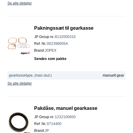
Se alle detaljer
Pakningssæt til gearkasse
JP Group nr.
:
8132000310
Ref. Nr.
:
002398005A
Brand
:
JOPEX
Sendes som pakke
gearkassetype, (man./aut.)
manuelt gear
Se alle detaljer
Pakdåse, manuel gearkasse
JP Group nr.
:
1232100600
Ref. Nr.
:
0714400
Brand
:
JP