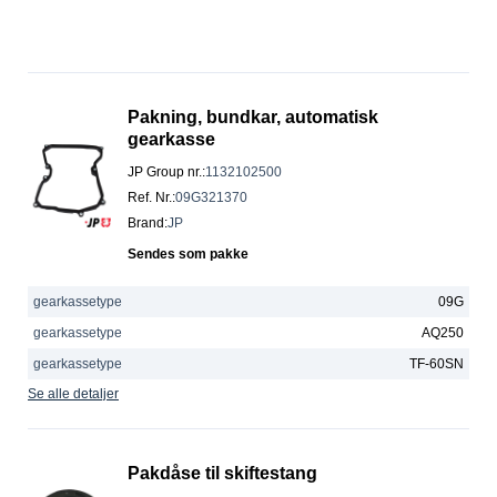
Pakning, bundkar, automatisk
gearkasse
JP Group nr.
:
1132102500
Ref. Nr.
:
09G321370
Brand
:
JP
Sendes som pakke
gearkassetype
09G
gearkassetype
AQ250
gearkassetype
TF-60SN
Se alle detaljer
Pakdåse til skiftestang