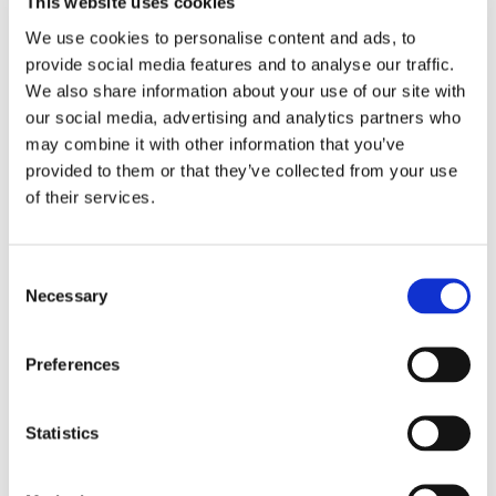
This website uses cookies
Listed Supplier by TecAlliance - TecDoc/TecCom. Die
We use cookies to personalise content and ads, to
hier gezeigten Daten, insbesondere die komplette
provide social media features and to analyse our traffic.
Datenbank, dürfen nicht kopiert werden. Es ist nicht
We also share information about your use of our site with
gestattet, die Daten oder die gesamte Datenbank ohne
our social media, advertising and analytics partners who
vorherige Zustimmung von TecDoc zu kopieren oder zu
may combine it with other information that you’ve
verbreiten und/oder diese Handlungen durch Dritte
provided to them or that they’ve collected from your use
vornehmen zu lassen. Eine Zuwiderhandlung stellt eine
of their services.
Urheberrechtsverletzung dar und wird strafrechtlich
verfolgt.
Consent
Necessary
Website besuchen
Selection
Preferences
Statistics