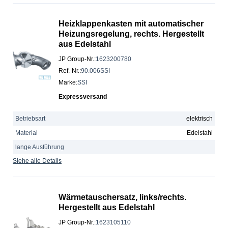
Heizklappenkasten mit automatischer
Heizungsregelung, rechts. Hergestellt
aus Edelstahl
JP Group-Nr.
:
1623200780
Ref.-Nr.
:
90.006SSI
Marke
:
SSI
Expressversand
Betriebsart
elektrisch
Material
Edelstahl
lange Ausführung
Siehe alle Details
Wärmetauschersatz, links/rechts.
Hergestellt aus Edelstahl
JP Group-Nr.
:
1623105110