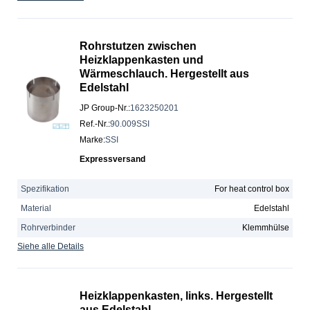
Rohrstutzen zwischen
Heizklappenkasten und
Wärmeschlauch. Hergestellt aus
Edelstahl
JP Group-Nr.
:
1623250201
Ref.-Nr.
:
90.009SSI
Marke
:
SSI
Expressversand
Spezifikation
For heat control box
Material
Edelstahl
Rohrverbinder
Klemmhülse
Siehe alle Details
Heizklappenkasten, links. Hergestellt
aus Edelstahl