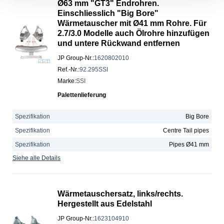
Ø63 mm "GT3" Endrohren.
Einschliesslich "Big Bore"
Wärmetauscher mit Ø41 mm Rohre. Für
2.7/3.0 Modelle auch Ölrohre hinzufügen
und untere Rückwand entfernen
JP Group-Nr.
:
1620802010
Ref.-Nr.
:
92.295SSI
Marke
:
SSI
Palettenlieferung
Spezifikation
Big Bore
Spezifikation
Centre Tail pipes
Spezifikation
Pipes Ø41 mm
Siehe alle Details
Wärmetauschersatz, links/rechts.
Hergestellt aus Edelstahl
JP Group-Nr.
:
1623104910