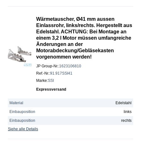
Wärmetauscher, Ø41 mm aussen
Einlassrohr, links/rechts. Hergestellt aus
Edelstahl. ACHTUNG: Bei Montage an
einem 3,2 l Motor müssen umfangreiche
Änderungen an der
Motorabdeckung/Gebläsekasten
vorgenommen werden!
JP Group-Nr.
:
1623106810
Ref.-Nr.
:
91.917SSI41
Marke
:
SSI
Expressversand
Material
Edelstahl
Einbauposition
links
Einbauposition
rechts
Siehe alle Details