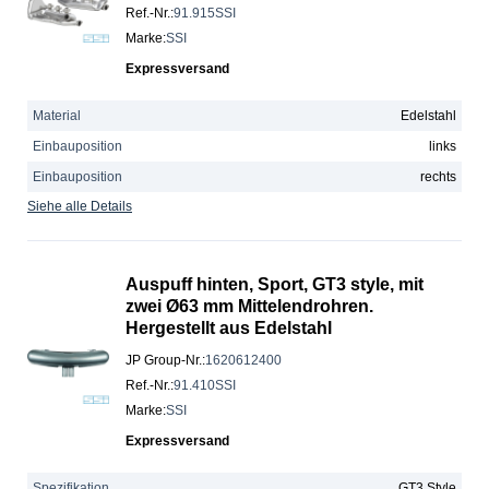
Ref.-Nr.
:
91.915SSI
Marke
:
SSI
Expressversand
Material
Edelstahl
Einbauposition
links
Einbauposition
rechts
Siehe alle Details
Auspuff hinten, Sport, GT3 style, mit
zwei Ø63 mm Mittelendrohren.
Hergestellt aus Edelstahl
JP Group-Nr.
:
1620612400
Ref.-Nr.
:
91.410SSI
Marke
:
SSI
Expressversand
Spezifikation
GT3 Style