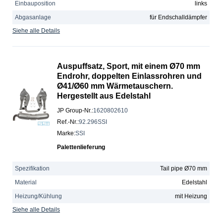
Einbauposition
links
Abgasanlage
für Endschalldämpfer
Siehe alle Details
Auspuffsatz, Sport, mit einem Ø70 mm
Endrohr, doppelten Einlassrohren und
Ø41/Ø60 mm Wärmetauschern.
Hergestellt aus Edelstahl
JP Group-Nr.
:
1620802610
Ref.-Nr.
:
92.296SSI
Marke
:
SSI
Palettenlieferung
Spezifikation
Tail pipe Ø70 mm
Material
Edelstahl
Heizung/Kühlung
mit Heizung
Siehe alle Details