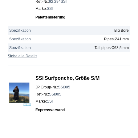
Ref.-Nr.
:
92.294SSI
Marke
:
SSI
Palettenlieferung
Spezifikation
Big Bore
Spezifikation
Pipes Ø41 mm
Spezifikation
Tail pipes Ø63,5 mm
Siehe alle Details
SSI Surfponcho, Größe S/M
JP Group-Nr.
:
SSI005
Ref.-Nr.
:
SSI005
Marke
:
SSI
Expressversand