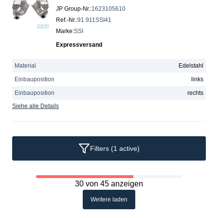
JP Group-Nr.
:
1623105610
Ref.-Nr.
:
91.911SSI41
Marke
:
SSI
Expressversand
Material
Edelstahl
Einbauposition
links
Einbauposition
rechts
Siehe alle Details
Filters
(1 active)
30 von 45 anzeigen
Weitere laden