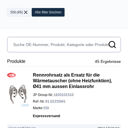
SSI
(
45
)
Alle filter löschen
Produkte
45
Ergebnisse
Rennrohrsatz als Ersatz für die
Wärmetauscher (ohne Heizfunktion),
Ø41 mm aussen Einlassrohr
JP Group-Nr.
:
1620101510
Ref.-Nr.
:
91.022SSI41
Marke
:
SSI
Expressversand