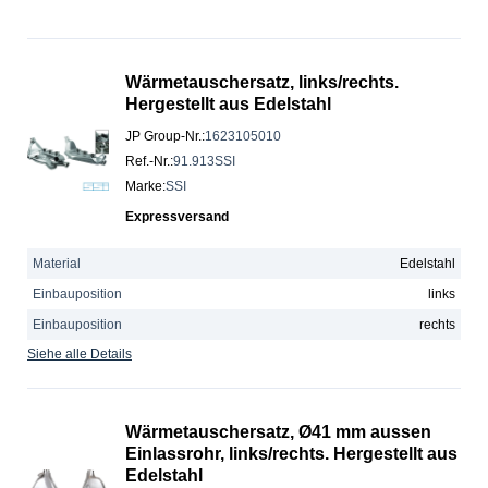
Wärmetauschersatz, links/rechts.
Hergestellt aus Edelstahl
JP Group-Nr.
:
1623105010
Ref.-Nr.
:
91.913SSI
Marke
:
SSI
Expressversand
Material
Edelstahl
Einbauposition
links
Einbauposition
rechts
Siehe alle Details
Wärmetauschersatz, Ø41 mm aussen
Einlassrohr, links/rechts. Hergestellt aus
Edelstahl