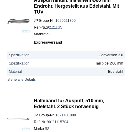
Auspuff hinten, mit einem Ø60 mm
Endrohr. Hergestellt aus Edelstahl. Mit
TÜV
JP Group-Nr.
:
1620611300
Ref.-Nr.
:
92.211SSI
Marke
:
SSI
Expressversand
Spezifikation
Conversion 3.0
Spezifikation
Tail pipe Ø60 mm
Material
Edelstahl
Siehe alle Details
Halteband für Auspuff, 510 mm,
Edelstahl. 2 Stück notwendig
JP Group-Nr.
:
1621401800
Ref.-Nr.
:
90111115704
Marke
:
SSI