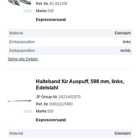
Ref.-Nr.
:
91.911SSI
Marke
:
SSI
Expressversand
Material
Edelstahl
Einbauposition
links
Einbauposition
rechts
Siehe alle Details
Halteband für Auspuff, 598 mm, links,
Edelstahl
JP Group-Nr.
:
1621401970
Ref.-Nr.
:
93011115900
Marke
:
SSI
Expressversand
Material
Edelstahl