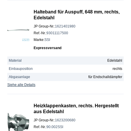
Halteband für Auspuff, 648 mm, rechts,
Edelstahl
JP Group-Nr.
:
1621401980
Ref.-Nr.
:
93011117500
Marke
:
SSI
Expressversand
Material
Edelstahl
Einbauposition
rechts
Abgasanlage
für Endschalldämpfer
Siehe alle Details
Heizklappenkasten, rechts. Hergestellt
aus Edelstahl
JP Group-Nr.
:
1623200680
Ref.-Nr.
:
90.002SSI