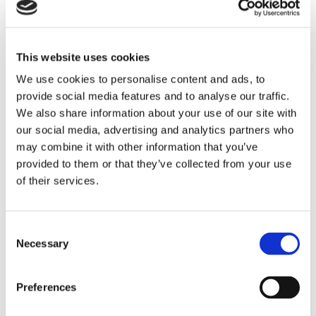
Expressversand
Spezifikation
Tail pipe Ø60 mm
Material
Edelstahl
This website uses cookies
Abgasanlage
Einfachendrohr
We use cookies to personalise content and ads, to
Siehe alle Details
provide social media features and to analyse our traffic.
We also share information about your use of our site with
our social media, advertising and analytics partners who
Heizklappenkasten mit automatischer
may combine it with other information that you’ve
Heizungsregelung, links. Hergestellt aus
provided to them or that they’ve collected from your use
Edelstahl
of their services.
JP Group-Nr.
:
1623200770
Ref.-Nr.
:
90.005SSI
Marke
:
SSI
Consent
Necessary
Expressversand
Selection
Betriebsart
elektrisch
Preferences
Material
Edelstahl
lange Ausführung