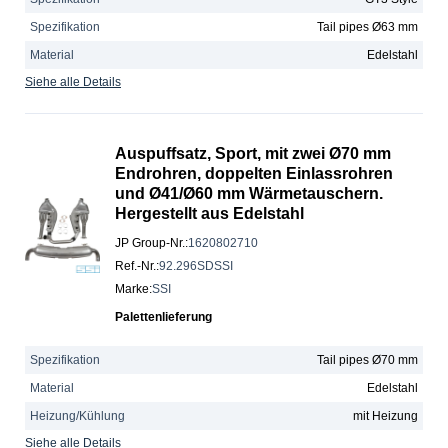
Spezifikation
Tail pipes Ø63 mm
Material
Edelstahl
Siehe alle Details
Auspuffsatz, Sport, mit zwei Ø70 mm
Endrohren, doppelten Einlassrohren
und Ø41/Ø60 mm Wärmetauschern.
Hergestellt aus Edelstahl
JP Group-Nr.
:
1620802710
Ref.-Nr.
:
92.296SDSSI
Marke
:
SSI
Palettenlieferung
Spezifikation
Tail pipes Ø70 mm
Material
Edelstahl
Heizung/Kühlung
mit Heizung
Siehe alle Details