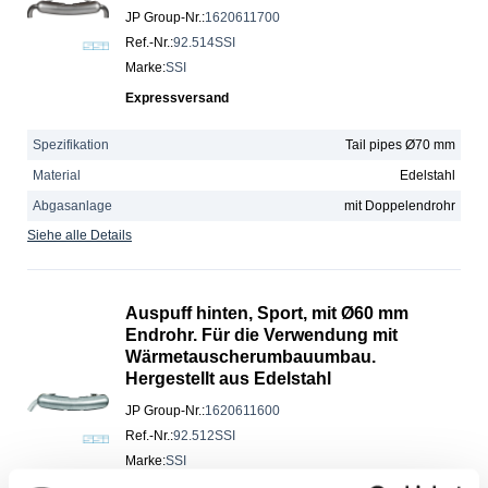
JP Group-Nr.
:
1620611700
Ref.-Nr.
:
92.514SSI
Marke
:
SSI
Expressversand
Spezifikation
Tail pipes Ø70 mm
Material
Edelstahl
Abgasanlage
mit Doppelendrohr
Siehe alle Details
Auspuff hinten, Sport, mit Ø60 mm
Endrohr. Für die Verwendung mit
Wärmetauscherumbauumbau.
Hergestellt aus Edelstahl
JP Group-Nr.
:
1620611600
Ref.-Nr.
:
92.512SSI
Marke
:
SSI