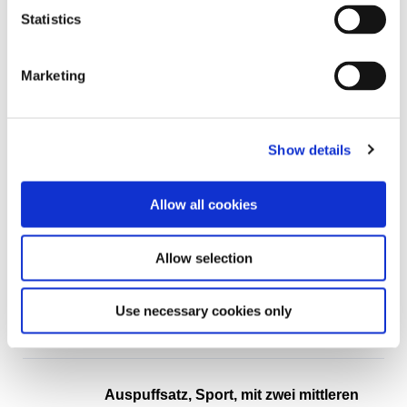
Statistics
Siehe alle Details
Marketing
Auspuff hinten, Sport, mit einem Ø70
mm Endrohr. Hergestellt aus Edelstahl.
Mit TÜV
JP Group-Nr.
:
1620612800
Show details
Ref.-Nr.
:
92.510SSI
Marke
:
SSI
Allow all cookies
Expressversand
Spezifikation
Tail pipe Ø70 mm
Allow selection
Material
Edelstahl
Abgasanlage
Einfachendrohr
Use necessary cookies only
Siehe alle Details
Auspuffsatz, Sport, mit zwei mittleren