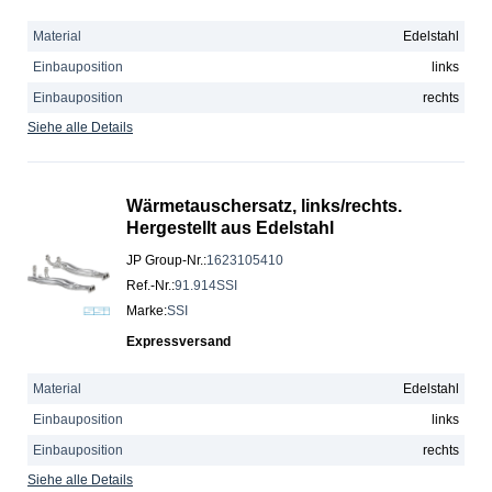
Material
Edelstahl
Einbauposition
links
Einbauposition
rechts
Siehe alle Details
Wärmetauschersatz, links/rechts.
Hergestellt aus Edelstahl
JP Group-Nr.
:
1623105410
Ref.-Nr.
:
91.914SSI
Marke
:
SSI
Expressversand
Material
Edelstahl
Einbauposition
links
Einbauposition
rechts
Siehe alle Details