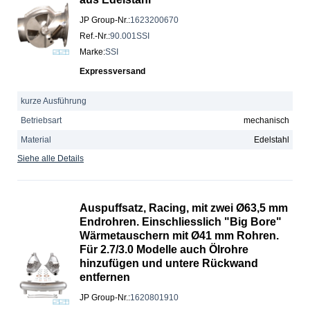
JP Group-Nr.
:
1623200670
Ref.-Nr.
:
90.001SSI
Marke
:
SSI
Expressversand
kurze Ausführung
Betriebsart
mechanisch
Material
Edelstahl
Siehe alle Details
Auspuffsatz, Racing, mit zwei Ø63,5 mm
Endrohren. Einschliesslich "Big Bore"
Wärmetauschern mit Ø41 mm Rohren.
Für 2.7/3.0 Modelle auch Ölrohre
hinzufügen und untere Rückwand
entfernen
JP Group-Nr.
:
1620801910