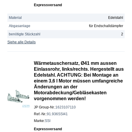
Expressversand
Material
Edelstahl
Abgasanlage
für Endschalldämpfer
benötigte Stückzahl
2
Siehe alle Details
Wärmetauschersatz, Ø41 mm aussen
Einlassrohr, links/rechts. Hergestellt aus
Edelstahl. ACHTUNG: Bei Montage an
einem 3,6 l Motor müssen umfangreiche
Änderungen an der
Motorabdeckung/Gebläsekasten
vorgenommen werden!
JP Group-Nr.
:
1623107110
Ref.-Nr.
:
91.936SSI41
Marke
:
SSI
Expressversand