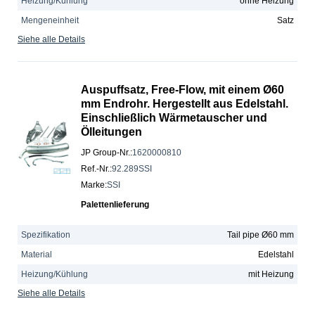
Heizung/Kühlung
ohne Heizung
Mengeneinheit
Satz
Siehe alle Details
Auspuffsatz, Free-Flow, mit einem Ø60
mm Endrohr. Hergestellt aus Edelstahl.
Einschließlich Wärmetauscher und
Ölleitungen
JP Group-Nr.
:
1620000810
Ref.-Nr.
:
92.289SSI
Marke
:
SSI
Palettenlieferung
Spezifikation
Tail pipe Ø60 mm
Material
Edelstahl
Heizung/Kühlung
mit Heizung
Siehe alle Details