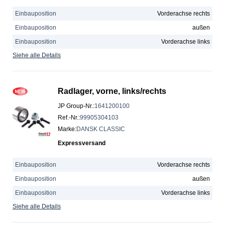
Einbauposition
Vorderachse rechts
Einbauposition
außen
Einbauposition
Vorderachse links
Siehe alle Details
Radlager, vorne, links/rechts
JP Group-Nr.
:
1641200100
Ref.-Nr.
:
99905304103
Marke
:
DANSK CLASSIC
Expressversand
Einbauposition
Vorderachse rechts
Einbauposition
außen
Einbauposition
Vorderachse links
Siehe alle Details