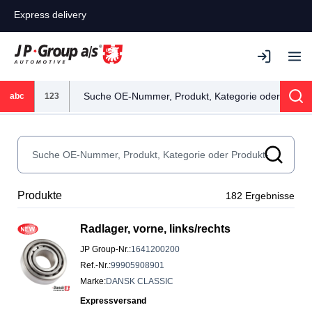
Express delivery
abc
123
Sea
Produkte
182
Ergebnisse
Radlager, vorne, links/rechts
JP Group-Nr.
:
1641200200
Ref.-Nr.
:
99905908901
Marke
:
DANSK CLASSIC
Expressversand