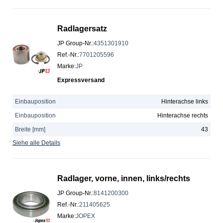
Radlagersatz
JP Group-Nr.
:
4351301910
Ref.-Nr.
:
7701205596
Marke
:
JP
Expressversand
Einbauposition
Hinterachse links
Einbauposition
Hinterachse rechts
Breite [mm]
43
Siehe alle Details
Radlager, vorne, innen, links/rechts
JP Group-Nr.
:
8141200300
Ref.-Nr.
:
211405625
Marke
:
JOPEX