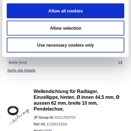
Radlager, hinten, innen, links/rechts
Allow all cookies
JP Group-Nr.
:
8151200300
Ref.-Nr.
:
211501287
Marke
:
JOPEX
Allow selection
Expressversand
Use necessary cookies only
Einbauposition
innen
Einbauposition
Hinterachse beidseitig
Breite [mm]
13
Siehe alle Details
Wellendichtung für Radlager,
Einzellippe, hinten, Ø innen 44,5 mm, Ø
aussen 62 mm, breite 10 mm,
Pendelachse,
JP Group-Nr.
:
8151250703
Ref.-Nr.
:
113501315H