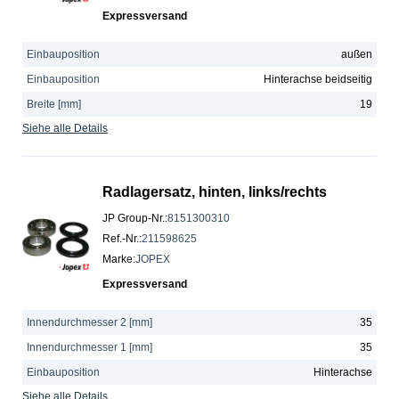
Expressversand
Einbauposition
außen
Einbauposition
Hinterachse beidseitig
Breite [mm]
19
Siehe alle Details
Radlagersatz, hinten, links/rechts
JP Group-Nr.
:
8151300310
Ref.-Nr.
:
211598625
Marke
:
JOPEX
Expressversand
Innendurchmesser 2 [mm]
35
Innendurchmesser 1 [mm]
35
Einbauposition
Hinterachse
Siehe alle Details