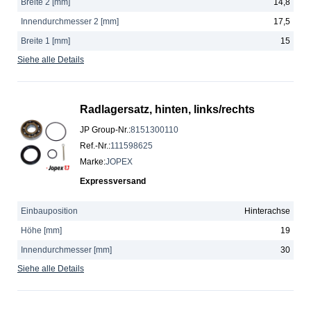
Breite 2 [mm]
14,8
Innendurchmesser 2 [mm]
17,5
Breite 1 [mm]
15
Siehe alle Details
Radlagersatz, hinten, links/rechts
JP Group-Nr.
:
8151300110
Ref.-Nr.
:
111598625
Marke
:
JOPEX
Expressversand
Einbauposition
Hinterachse
Höhe [mm]
19
Innendurchmesser [mm]
30
Siehe alle Details