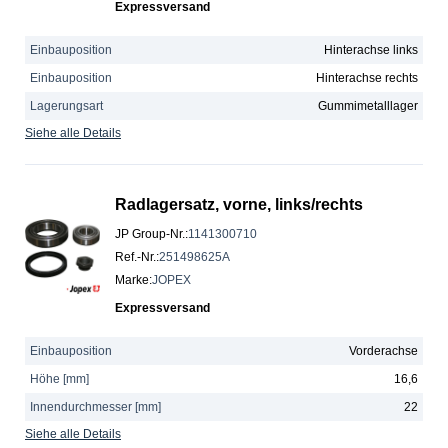
Expressversand
Einbauposition
Hinterachse links
Einbauposition
Hinterachse rechts
Lagerungsart
Gummimetalllager
Siehe alle Details
Radlagersatz, vorne, links/rechts
JP Group-Nr.
:
1141300710
Ref.-Nr.
:
251498625A
Marke
:
JOPEX
Expressversand
Einbauposition
Vorderachse
Höhe [mm]
16,6
Innendurchmesser [mm]
22
Siehe alle Details