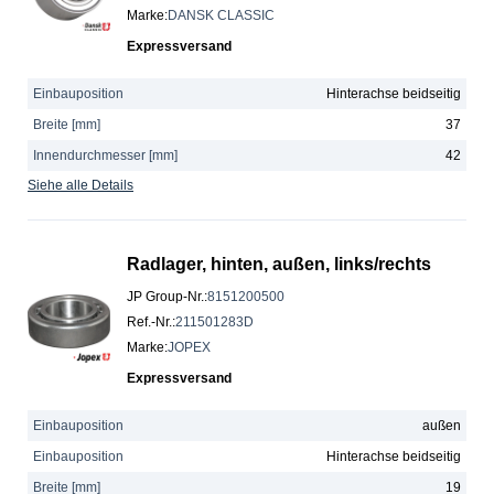
Marke
:
DANSK CLASSIC
Expressversand
Einbauposition
Hinterachse beidseitig
Breite [mm]
37
Innendurchmesser [mm]
42
Siehe alle Details
Radlager, hinten, außen, links/rechts
JP Group-Nr.
:
8151200500
Ref.-Nr.
:
211501283D
Marke
:
JOPEX
Expressversand
Einbauposition
außen
Einbauposition
Hinterachse beidseitig
Breite [mm]
19