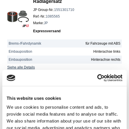
Radlagersatz
JP Group-Nr.
:
1551301710
Ref.-Nr.
:
1085565
Marke
:
JP
Expressversand
Brems-/Fahrdynamik
für Fahrzeuge mit ABS
Einbauposition
Hinterachse links
Einbauposition
Hinterachse rechts
Siehe alle Details
Radlagersatz
JP Group-Nr.
:
3441300310
This website uses cookies
Ref.-Nr.
:
GHK1559
We use cookies to personalise content and ads, to
Marke
:
JP
provide social media features and to analyse our traffic.
Expressversand
We also share information about your use of our site with
our social media, advertising and analytics partners who