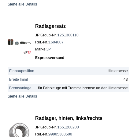
Siehe alle Details
Radlagersatz
JP Group-Nr.
:
1251300110
Ref.-Nr.
:
1604007
Marke
:
JP
Expressversand
Einbauposition
Hinterachse
Breite [mm]
43
Bremsanlage
für Fahrzeuge mit Trommelbremse an der Hinterachse
Siehe alle Details
Radlager, hinten, links/rechts
JP Group-Nr.
:
1651200200
Ref.-Nr.
:
99905303500