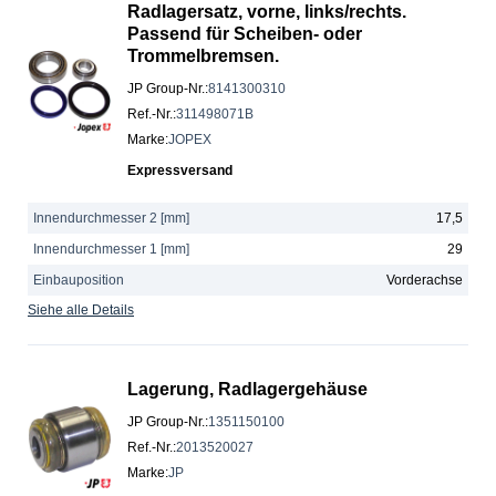
Radlagersatz, vorne, links/rechts.
Passend für Scheiben- oder
Trommelbremsen.
JP Group-Nr.
:
8141300310
Ref.-Nr.
:
311498071B
Marke
:
JOPEX
Expressversand
Innendurchmesser 2 [mm]
17,5
Innendurchmesser 1 [mm]
29
Einbauposition
Vorderachse
Siehe alle Details
Lagerung, Radlagergehäuse
JP Group-Nr.
:
1351150100
Ref.-Nr.
:
2013520027
Marke
:
JP