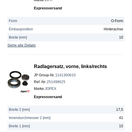
Marke
:
DPH
Expressversand
Form
O-Form
Einbauposition
Hinterachse
Breite [mm]
10
Siehe alle Details
Radlagersatz, vorne, links/rechts
JP Group-Nr.
:
1141300610
Ref.-Nr.
:
251498625
Marke
:
JOPEX
Expressversand
Breite 2 [mm]
17,5
Innendurchmesser 2 [mm]
41
Breite 1 [mm]
15