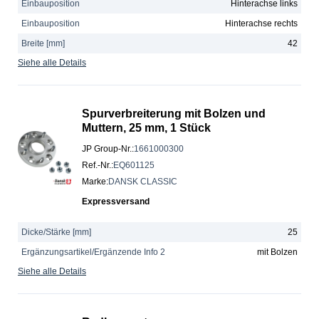
Einbauposition
Hinterachse links
Einbauposition
Hinterachse rechts
Breite [mm]
42
Siehe alle Details
Spurverbreiterung mit Bolzen und
Muttern, 25 mm, 1 Stück
JP Group-Nr.
:
1661000300
Ref.-Nr.
:
EQ601125
Marke
:
DANSK CLASSIC
Expressversand
Dicke/Stärke [mm]
25
Ergänzungsartikel/Ergänzende Info 2
mit Bolzen
Siehe alle Details