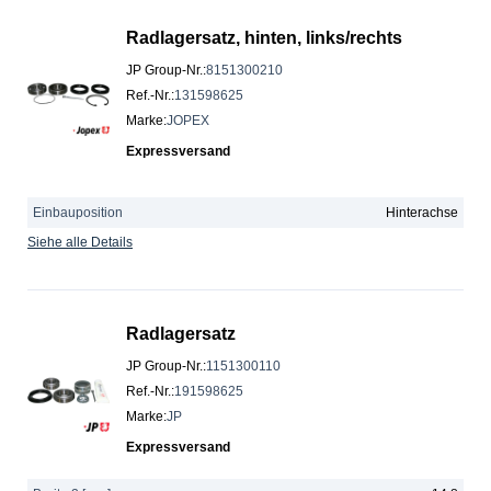
Radlagersatz, hinten, links/rechts
JP Group-Nr.
:
8151300210
Ref.-Nr.
:
131598625
Marke
:
JOPEX
Expressversand
Einbauposition
Hinterachse
Siehe alle Details
Radlagersatz
JP Group-Nr.
:
1151300110
Ref.-Nr.
:
191598625
Marke
:
JP
Expressversand