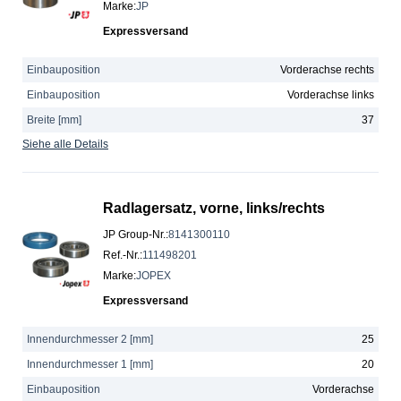
Marke
:
JP
Expressversand
Einbauposition
Vorderachse rechts
Einbauposition
Vorderachse links
Breite [mm]
37
Siehe alle Details
Radlagersatz, vorne, links/rechts
JP Group-Nr.
:
8141300110
Ref.-Nr.
:
111498201
Marke
:
JOPEX
Expressversand
Innendurchmesser 2 [mm]
25
Innendurchmesser 1 [mm]
20
Einbauposition
Vorderachse