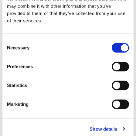
Einbauposition
Vorderachse rechts
may combine it with other information that you’ve
Einbauposition
Vorderachse links
provided to them or that they’ve collected from your use
Breite [mm]
41
of their services.
Siehe alle Details
Consent
Necessary
Radlagersatz
Selection
JP Group-Nr.
:
1341300110
Ref.-Nr.
:
1163300051
Preferences
Marke
:
JP
Expressversand
Statistics
Brems-/Fahrdynamik
für Fahrzeuge ohne ABS
Breite 2 [mm]
18,8
Marketing
Innendurchmesser 2 [mm]
35
Siehe alle Details
Show details