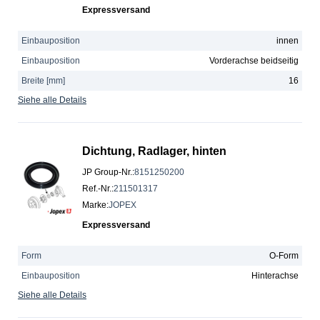
Expressversand
Einbauposition
innen
Einbauposition
Vorderachse beidseitig
Breite [mm]
16
Siehe alle Details
Dichtung, Radlager, hinten
JP Group-Nr.
:
8151250200
Ref.-Nr.
:
211501317
Marke
:
JOPEX
Expressversand
Form
O-Form
Einbauposition
Hinterachse
Siehe alle Details