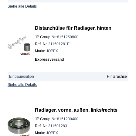
Siehe alle Details
Distanzhülse für Radlager, hinten
JP Group-Nr.
:
8151250800
Ref.-Nr.
:
211501281E
Marke
:
JOPEX
Expressversand
Einbauposition
Hinterachse
Siehe alle Details
Radlager, vorne, außen, links/rechts
JP Group-Nr.
:
8151200400
Ref.-Nr.
:
311501283
Marke
:
JOPEX