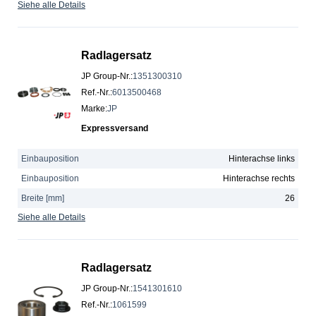
Siehe alle Details
Radlagersatz
JP Group-Nr.
:
1351300310
Ref.-Nr.
:
6013500468
Marke
:
JP
Expressversand
Einbauposition
Hinterachse links
Einbauposition
Hinterachse rechts
Breite [mm]
26
Siehe alle Details
Radlagersatz
JP Group-Nr.
:
1541301610
Ref.-Nr.
:
1061599