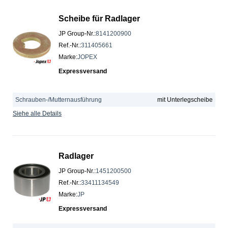
Scheibe für Radlager
JP Group-Nr.
:
8141200900
Ref.-Nr.
:
311405661
Marke
:
JOPEX
Expressversand
Schrauben-/Mutternausführung
mit Unterlegscheibe
Siehe alle Details
Radlager
JP Group-Nr.
:
1451200500
Ref.-Nr.
:
33411134549
Marke
:
JP
Expressversand