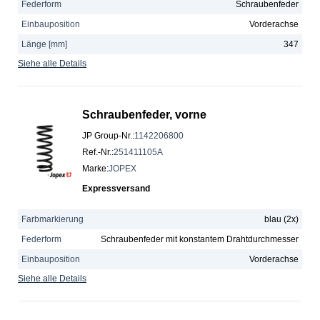
Federform
Schraubenfeder
Einbauposition
Vorderachse
Länge [mm]
347
Siehe alle Details
Schraubenfeder, vorne
JP Group-Nr.
:
1142206800
Ref.-Nr.
:
251411105A
Marke
:
JOPEX
Expressversand
Farbmarkierung
blau (2x)
Federform
Schraubenfeder mit konstantem Drahtdurchmesser
Einbauposition
Vorderachse
Siehe alle Details