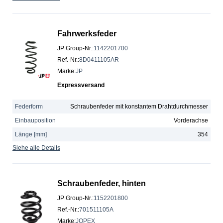
Fahrwerksfeder
JP Group-Nr.
:
1142201700
Ref.-Nr.
:
8D0411105AR
Marke
:
JP
Expressversand
Federform
Schraubenfeder mit konstantem Drahtdurchmesser
Einbauposition
Vorderachse
Länge [mm]
354
Siehe alle Details
Schraubenfeder, hinten
JP Group-Nr.
:
1152201800
Ref.-Nr.
:
701511105A
Marke
:
JOPEX