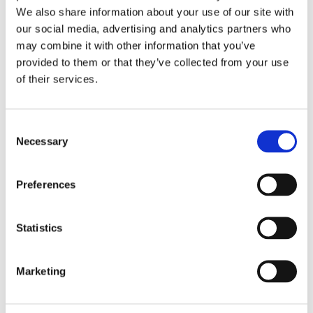
Marke
:
JP
We also share information about your use of our site with
Expressversand
our social media, advertising and analytics partners who
may combine it with other information that you’ve
Farbmarkierung
weiß (2x)
provided to them or that they’ve collected from your use
Farbmarkierung
blau
of their services.
Federform
Schraubenfeder mit konstantem Drahtdurchmesser
Siehe alle Details
Consent
Necessary
Selection
Torsionsfedernsatz, vorne, Früh version,
8 Stück (16 Stück notwendig für ein
Preferences
komplettes Rahmenkopf)
JP Group-Nr.
:
8142200710
Ref.-Nr.
:
111411027
Statistics
Marke
:
JOPEX
Expressversand
Marketing
Federform
Blattfeder
Einbauposition
Vorderachse