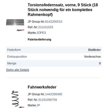
Torsionsfedernsatz, vorne, 9 Stück (18
Stück notwendig für ein komplettes
Rahmenkopf)
JP Group-Nr.
:
8142200510
Ref.-Nr.
:
211411033
Marke
:
JOPEX
Palettenlieferung
Federform
Blattfeder
Einbauposition
Vorderachse
Menge
9
Siehe alle Details
Fahrwerksfeder
JP Group-Nr.
:
1442200400
Ref.-Nr.
:
31331090759
Marke
:
JP