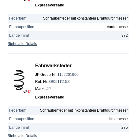
Expressversand
Federform
Schraubenfeder mit konstantem Drahtdurchmesser
Einbauposition
Vorderachse
Länge [mm]
372
Siehe alle Details
Fahrwerksfeder
JP Group-Nr.
:
1152201900
Ref.-Nr.
:
3B0511115S
Marke
:
JP
Expressversand
Federform
Schraubenfeder mit inkonstantem Drahtdurchmesser
Einbauposition
Hinterachse
Länge [mm]
275
Siehe alle Details