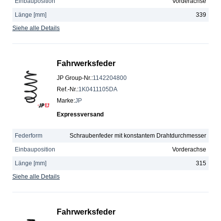
Einbauposition
Vorderachse
Länge [mm]
339
Siehe alle Details
Fahrwerksfeder
JP Group-Nr.
:
1142204800
Ref.-Nr.
:
1K0411105DA
Marke
:
JP
Expressversand
Federform
Schraubenfeder mit konstantem Drahtdurchmesser
Einbauposition
Vorderachse
Länge [mm]
315
Siehe alle Details
Fahrwerksfeder