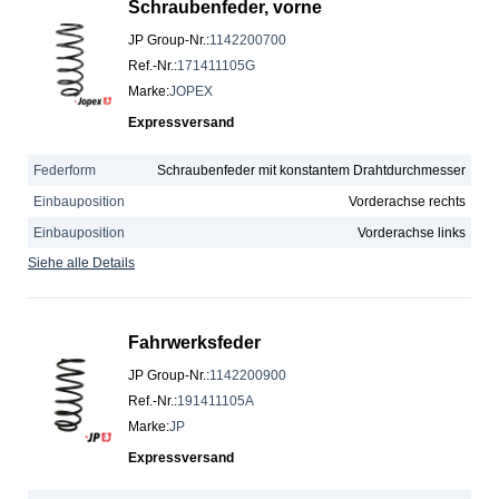
Schraubenfeder, vorne
JP Group-Nr.
:
1142200700
Ref.-Nr.
:
171411105G
Marke
:
JOPEX
Expressversand
Federform
Schraubenfeder mit konstantem Drahtdurchmesser
Einbauposition
Vorderachse rechts
Einbauposition
Vorderachse links
Siehe alle Details
Fahrwerksfeder
JP Group-Nr.
:
1142200900
Ref.-Nr.
:
191411105A
Marke
:
JP
Expressversand