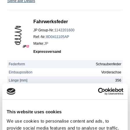
Siehe alle Details
Fahrwerksfeder
JP Group-Nr.
:
1142201600
Ref.-Nr.
:
8D0411105AP
Marke
:
JP
Expressversand
Federform
Schraubenfeder
Einbauposition
Vorderachse
Länge [mm]
356
Siehe alle Details
Fahrwerksfeder
This website uses cookies
JP Group-Nr.
:
1342207600
We use cookies to personalise content and ads, to
Ref.-Nr.
:
2113211404
provide social media features and to analyse our traffic.