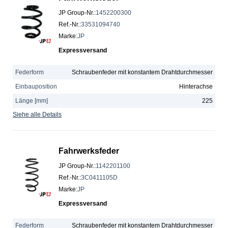
JP Group-Nr.
:
1452200300
Ref.-Nr.
:
33531094740
Marke
:
JP
Expressversand
Federform
Schraubenfeder mit konstantem Drahtdurchmesser
Einbauposition
Hinterachse
Länge [mm]
225
Siehe alle Details
Fahrwerksfeder
JP Group-Nr.
:
1142201100
Ref.-Nr.
:
3C0411105D
Marke
:
JP
Expressversand
Federform
Schraubenfeder mit konstantem Drahtdurchmesser