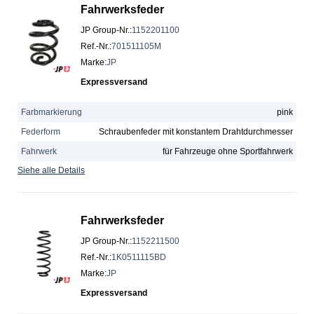
Fahrwerksfeder
JP Group-Nr.
:
1152201100
Ref.-Nr.
:
701511105M
Marke
:
JP
Expressversand
Farbmarkierung
pink
Federform
Schraubenfeder mit konstantem Drahtdurchmesser
Fahrwerk
für Fahrzeuge ohne Sportfahrwerk
Siehe alle Details
Fahrwerksfeder
JP Group-Nr.
:
1152211500
Ref.-Nr.
:
1K0511115BD
Marke
:
JP
Expressversand