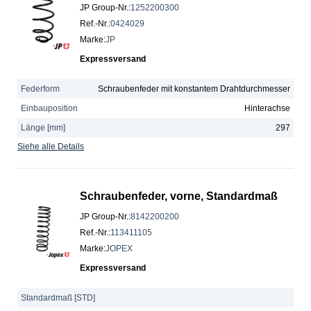
JP Group-Nr.
:
1252200300
Ref.-Nr.
:
0424029
Marke
:
JP
Expressversand
Federform
Schraubenfeder mit konstantem Drahtdurchmesser
Einbauposition
Hinterachse
Länge [mm]
297
Siehe alle Details
Schraubenfeder, vorne, Standardmaß
JP Group-Nr.
:
8142200200
Ref.-Nr.
:
113411105
Marke
:
JOPEX
Expressversand
Standardmaß [STD]