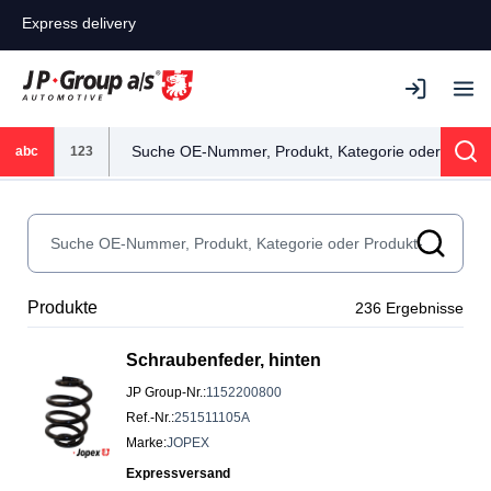
Express delivery
abc
123
Sea
Produkte
236
Ergebnisse
Schraubenfeder, hinten
JP Group-Nr.
:
1152200800
Ref.-Nr.
:
251511105A
Marke
:
JOPEX
Expressversand