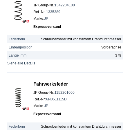
JP Group-Nr.
:
1542204100
Ref.-Nr.
:
1335389
Marke
:
JP
Expressversand
Federform
Schraubenfeder mit konstantem Drahtdurchmesser
Einbauposition
Vorderachse
Länge [mm]
379
Siehe alle Details
Fahrwerksfeder
JP Group-Nr.
:
1152201000
Ref.-Nr.
:
6N0511115D
Marke
:
JP
Expressversand
Federform
Schraubenfeder mit konstantem Drahtdurchmesser