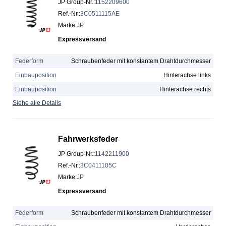
JP Group-Nr.
:
1152209600
Ref.-Nr.
:
3C0511115AE
Marke
:
JP
Expressversand
Federform
Schraubenfeder mit konstantem Drahtdurchmesser
Einbauposition
Hinterachse links
Einbauposition
Hinterachse rechts
Siehe alle Details
Fahrwerksfeder
JP Group-Nr.
:
1142211900
Ref.-Nr.
:
3C0411105C
Marke
:
JP
Expressversand
Federform
Schraubenfeder mit konstantem Drahtdurchmesser