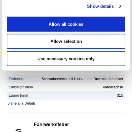
Show details
Menge
8
Siehe alle Details
Allow all cookies
Fahrwerksfeder
Allow selection
JP Group-Nr.
:
1142215400
Ref.-Nr.
:
1K0411105DC
Marke
Use necessary cookies only
:
JP
Expressversand
Federform
Schraubenfeder mit konstantem Drahtdurchmesser
Einbauposition
Vorderachse
Länge [mm]
315
Siehe alle Details
Fahrwerksfeder