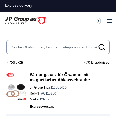
Express delivery
Produkte
470
Ergebnisse
Wartungssatz für Ölwanne mit
magnetischer Ablassschraube
JP Group-Nr.
:
8112951410
Ref.-Nr.
:
AC115200
Marke
:
JOPEX
Expressversand