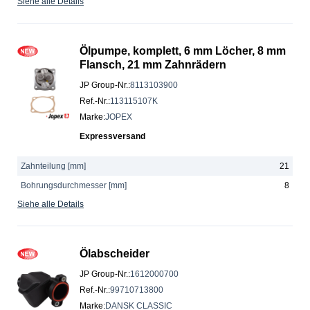
Siehe alle Details
Ölpumpe, komplett, 6 mm Löcher, 8 mm
Flansch, 21 mm Zahnrädern
JP Group-Nr.
:
8113103900
Ref.-Nr.
:
113115107K
Marke
:
JOPEX
Expressversand
Zahnteilung [mm]
21
Bohrungsdurchmesser [mm]
8
Siehe alle Details
Ölabscheider
JP Group-Nr.
:
1612000700
Ref.-Nr.
:
99710713800
Marke
:
DANSK CLASSIC