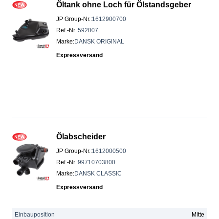
Öltank ohne Loch für Ölstandsgeber
JP Group-Nr.
:
1612900700
Ref.-Nr.
:
592007
Marke
:
DANSK ORIGINAL
Expressversand
Ölabscheider
JP Group-Nr.
:
1612000500
Ref.-Nr.
:
99710703800
Marke
:
DANSK CLASSIC
Expressversand
Einbauposition
Mitte