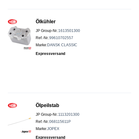
Ölkühler
JP Group-Nr.
:
1613501300
Ref.-Nr.
:
99610702557
Marke
:
DANSK CLASSIC
Expressversand
Ölpeilstab
JP Group-Nr.
:
1113201300
Ref.-Nr.
:
068115611P
Marke
:
JOPEX
Expressversand