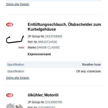
Siehe alle Details
Entlüftungsschlauch, Ölabscheider zum
Kurbelgehäuse
JP Group-Nr.
:
1613704900
Ref.-Nr.
:
99610714530
Marke
:
DANSK CLASSIC
Expressversand
Spezifikation
Breather hose
Spezifikation
Oil sep.-crankcase
Siehe alle Details
ölkühler, Motoröl
JP Group-Nr.
:
1313500700
Ref.-Nr.
:
2741880101