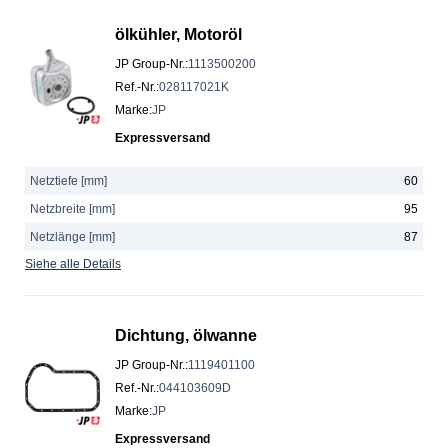
ölkühler, Motoröl
JP Group-Nr.
:
1113500200
Ref.-Nr.
:
028117021K
Marke
:
JP
Expressversand
Netztiefe [mm]
60
Netzbreite [mm]
95
Netzlänge [mm]
87
Siehe alle Details
Dichtung, ölwanne
JP Group-Nr.
:
1119401100
Ref.-Nr.
:
044103609D
Marke
:
JP
Expressversand