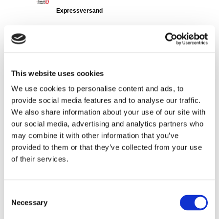
Expressversand
Spezifikation
For breather lines
Siehe alle Details
This website uses cookies
We use cookies to personalise content and ads, to
Gehäuse, ölfilter
provide social media features and to analyse our traffic.
JP Group-Nr.
:
1313500600
We also share information about your use of our site with
Ref.-Nr.
:
2721800510
our social media, advertising and analytics partners who
Marke
:
JP
may combine it with other information that you’ve
Expressversand
provided to them or that they’ve collected from your use
of their services.
Kühlungsart
wassergekühlt
Material
Aluminium
Netztiefe [mm]
188
Consent
Necessary
Selection
Siehe alle Details