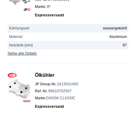
Marke
:
JP
Expressversand
Kühlungsart
wassergekühlt
Material
Aluminium
Netztiefe [mm]
87
Siehe alle Details
Ölkühler
JP Group-Nr.
:
1613501400
Ref.-Nr.
:
99610702507
Marke
:
DANSK CLASSIC
Expressversand