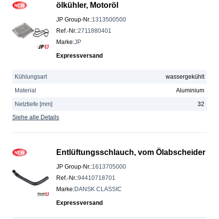
ölkühler, Motoröl
JP Group-Nr.
:
1313500500
Ref.-Nr.
:
2711880401
Marke
:
JP
Expressversand
Kühlungsart
wassergekühlt
Material
Aluminium
Netztiefe [mm]
32
Siehe alle Details
Entlüftungsschlauch, vom Ölabscheider
JP Group-Nr.
:
1613705000
Ref.-Nr.
:
94410718701
Marke
:
DANSK CLASSIC
Expressversand