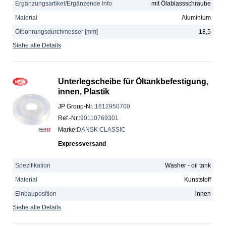
Ergänzungsartikel/Ergänzende Info
mit Ölablassschraube
Material
Aluminium
Ölbohrungsdurchmesser [mm]
18,5
Siehe alle Details
Unterlegscheibe für Öltankbefestigung,
innen, Plastik
JP Group-Nr.
:
1612950700
Ref.-Nr.
:
90110769301
Marke
:
DANSK CLASSIC
Expressversand
Spezifikation
Washer - oil tank
Material
Kunststoff
Einbauposition
innen
Siehe alle Details