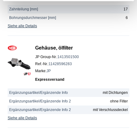
Zahnteilung [mm]
17
Bohrungsdurchmesser [mm]
6
Siehe alle Details
Gehäuse, ölfilter
JP Group-Nr.
:
1413501500
Ref.-Nr.
:
11428596283
Marke
:
JP
Expressversand
Ergänzungsartikel/Ergänzende Info
mit Dichtungen
Ergänzungsartikel/Ergänzende Info 2
ohne Filter
Ergänzungsartikel/Ergänzende Info 2
mit Verschlussdeckel
Siehe alle Details