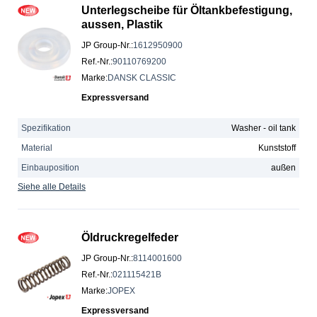
Unterlegscheibe für Öltankbefestigung,
aussen, Plastik
JP Group-Nr.
:
1612950900
Ref.-Nr.
:
90110769200
Marke
:
DANSK CLASSIC
Expressversand
Spezifikation
Washer - oil tank
Material
Kunststoff
Einbauposition
außen
Siehe alle Details
Öldruckregelfeder
JP Group-Nr.
:
8114001600
Ref.-Nr.
:
021115421B
Marke
:
JOPEX
Expressversand