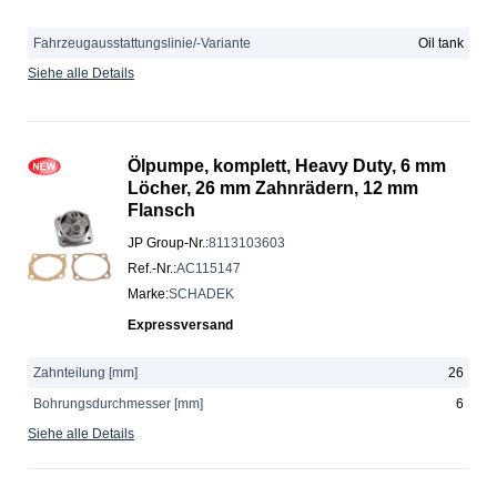
Fahrzeugausstattungslinie/-Variante
Oil tank
Siehe alle Details
Ölpumpe, komplett, Heavy Duty, 6 mm
Löcher, 26 mm Zahnrädern, 12 mm
Flansch
JP Group-Nr.
:
8113103603
Ref.-Nr.
:
AC115147
Marke
:
SCHADEK
Expressversand
Zahnteilung [mm]
26
Bohrungsdurchmesser [mm]
6
Siehe alle Details